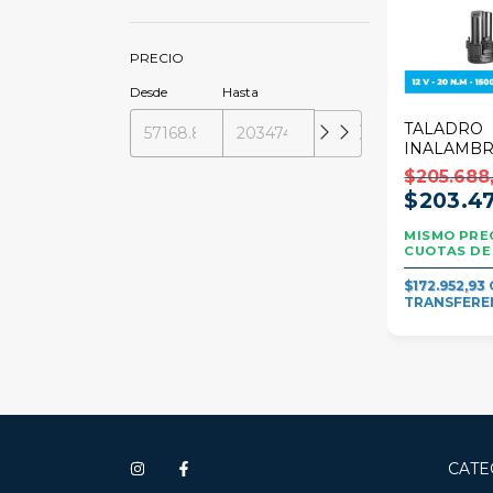
PRECIO
Desde
Hasta
TALADRO
INALAMBR
JADEVER 
$205.688
IMPACTO +
$203.4
$172.952,93
CATE