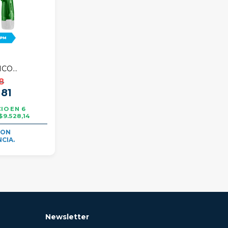
ICO
50 RPM +
8
,81
6
$9.528,14
Newsletter