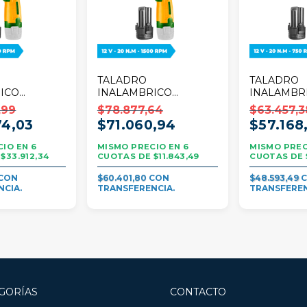
TALADRO
TALADRO
ICO
INALAMBRICO
INALAMBR
1500 RPM
JADEVER 1500 RPM +
JADEVER 7
,99
$78.877,64
$63.457,3
 BATERÍA
BATERÍA
BATERÍA
74,03
$71.060,94
$57.168
6
6
$33.912,34
$11.843,49
$60.401,80
$48.593,49
GORÍAS
CONTACTO