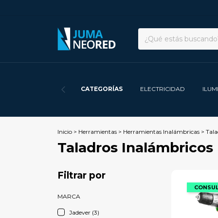
CATEGORÍAS
ELECTRICIDAD
ILUM
Inicio
>
Herramientas
>
Herramientas Inalámbricas
>
Tala
Taladros Inalámbricos
Filtrar por
MARCA
Jadever (3)