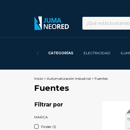
CATEGORÍAS
ELECTRICIDAD
ILUM
Inicio
>
Automatización Industrial
>
Fuentes
Fuentes
Filtrar por
MARCA
Finder (1)