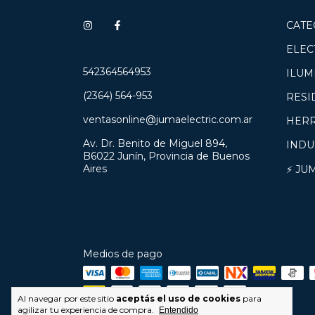
CATE
ELEC
542364564953
ILUM
(2364) 564-953
RESI
ventasonline@jumaelectric.com.ar
HERR
Av. Dr. Benito de Miguel 894,
INDU
B6022 Junín, Provincia de Buenos
Aires
⚡ JU
Medios de pago
Al navegar por este sitio
aceptás el uso de cookies
para
agilizar tu experiencia de compra.
Entendido