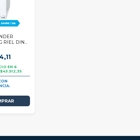
INDER
 RIEL DIN
20-240V /
VDC 5A 120W
4,11
6
$43.512,35