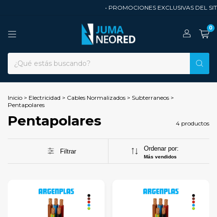
• PROMOCIONES EXCLUSIVAS DEL SITI
0
Inicio
>
Electricidad
>
Cables Normalizados
>
Subterraneos
>
Pentapolares
Pentapolares
4 productos
Ordenar por:
Filtrar
Más vendidos