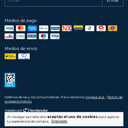
Medios de pago
Medios de envío
Defensa de las y los consumidores. Para reclamos
ingresá acá.
/
Botón de
arrepentimiento
Al navegar por este sitio
aceptás el uso de cookies
para agilizar
Copyright JUMA - 2026. Todos los derechos reservados.
tu experiencia de compra.
Entendido