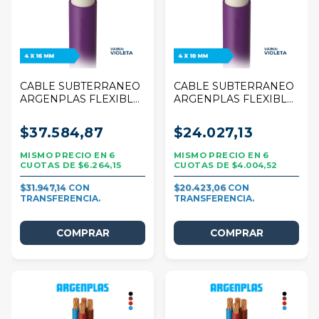
CABLE SUBTERRANEO
CABLE SUBTERRANEO
ARGENPLAS FLEXIBLE
ARGENPLAS FLEXIBLE
4 X 16 MM VIOLETA
4 X 10 MM VIOLETA
POR 1 METRO
POR 1 METRO
$37.584,87
$24.027,13
6
6
$6.264,15
$4.004,52
$31.947,14
$20.423,06