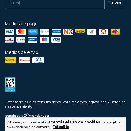
Medios de pago
Medios de envío
Defensa de las y los consumidores. Para reclamos
ingresá acá.
/
Botón de
arrepentimiento
Al navegar por este sitio
aceptás el uso de cookies
para agilizar
Copyright JUMA - 2026. Todos los derechos reservados.
tu experiencia de compra.
Entendido